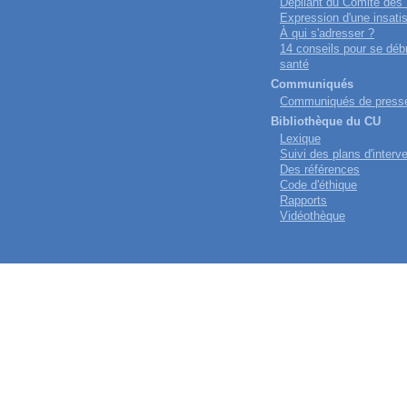
Dépliant du Comité des
Expression d'une insatis
À qui s'adresser ?
14 conseils pour se déb
santé
Communiqués
Communiqués de press
Bibliothèque du CU
Lexique
Suivi des plans d'interv
Des références
Code d'éthique
Rapports
Vidéothèque