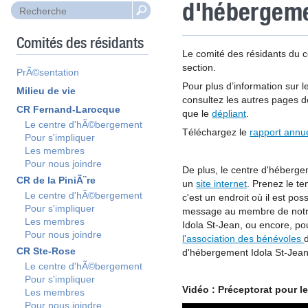
d'hébergeme
Comités des résidants
Le comité des résidants du 
section.
PrÃ©sentation
Pour plus d’information sur l
Milieu de vie
consultez les autres pages de
CR Fernand-Larocque
que le
dépliant
.
Le centre d'hÃ©bergement
Téléchargez le
rapport annu
Pour s'impliquer
Les membres
Pour nous joindre
De plus, le centre d'héberge
CR de la PiniÃ¨re
un
site internet
. Prenez le te
Le centre d'hÃ©bergement
c'est un endroit où il est pos
Pour s'impliquer
message au membre de notre 
Les membres
Idola St-Jean, ou encore, po
Pour nous joindre
l'association des bénévoles
CR Ste-Rose
d'hébergement Idola St-Jean
Le centre d'hÃ©bergement
Pour s'impliquer
Vidéo : Préceptorat pour l
Les membres
Pour nous joindre