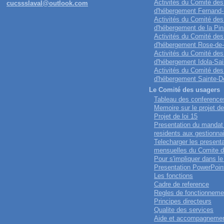
Activités du Comité des
cucssslaval@outlook.com
d'hébergement Fernand
Activités du Comité des
d'hébergement de la Pin
Activités du Comité des
d'hébergement Rose-de
Activités du Comité des
d'hébergement Idola-Sai
Activités du Comité des
d'hébergement Sainte-D
Le Comité des usagers
Tableau des conference
Memoire sur le projet de
Projet de loi 15
Presentation du mandat
residents aux gestionna
Telecharger les present
mensuelles du Comite 
Pour s'impliquer dans l
Presentation PowerPoin
Les fonctions
Cadre de reference
Regles de fonctionneme
Principes directeurs
Qualite des services
Aide et accompagneme