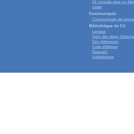
14 conseils pour se déb
santé
Communiqués
Communiqués de press
Bibliothèque du CU
Lexique
Suivi des plans d'interv
Des références
Code d'éthique
Rapports
Vidéothèque