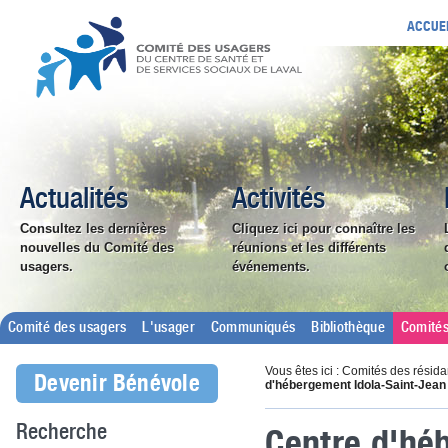
ACCUE
Actualités
Activités
Consultez les dernières
Cliquez ici pour connaître les
nouvelles du Comité des
réunions et les différents
usagers.
événements.
Comité des usagers
L'usager
Communiqués
Bibliothèque
Comités
Vous êtes ici : Comités des résida
Devenir Bénévole
d'hébergement Idola-Saint-Jean
Centre d'hé
Recherche