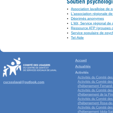
Soutien psychologi
Association lavalloise de
L'association régionale d
Déprimés anonymes
L'ilôt, Service régional de
Ressource ATP (groupes d
Service populaire de psyc
Tel-Aide
Accueil
Actualités
Activités
Activités du Comité de
Activités du Comité des
cucssslaval@outlook.com
d'hébergement Fernand
Activités du Comité des
d'hébergement de la Pin
Activités du Comité des
d'hébergement Rose-de
Activités du Comité des
d'hébergement Idola-Sai