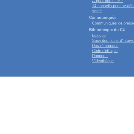
À qui s'adresser ?
14 conseils pour se déb
santé
Communiqués
Communiqués de press
Bibliothèque du CU
Lexique
Suivi des plans d'interv
Des références
Code d'éthique
Rapports
Vidéothèque