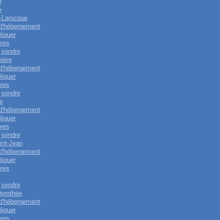
n
e
-Larocque
 d'hébergement
liquer
res
joindre
nière
 d'hébergement
liquer
res
joindre
e
 d'hébergement
liquer
res
joindre
int-Jean
 d'hébergement
liquer
res
joindre
Dorothée
 d'hébergement
liquer
res