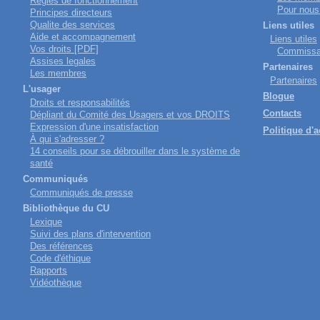
Regles de fonctionnement
Pour nous 
Principes directeurs
Qualite des services
Liens utiles
Aide et accompagnement
Liens utiles
Vos droits [PDF]
Commissai
Assises legales
Partenaires
Les membres
Partenaires
L'usager
Blogue
Droits et responsabilités
Contacts
Dépliant du Comité des Usagers et vos DROITS
Expression d'une insatisfaction
Politique d'a
À qui s'adresser ?
14 conseils pour se débrouiller dans le système de
santé
Communiqués
Communiqués de presse
Bibliothèque du CU
Lexique
Suivi des plans d'intervention
Des références
Code d'éthique
Rapports
Vidéothèque