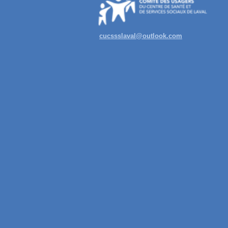
cucssslaval@outlook.com