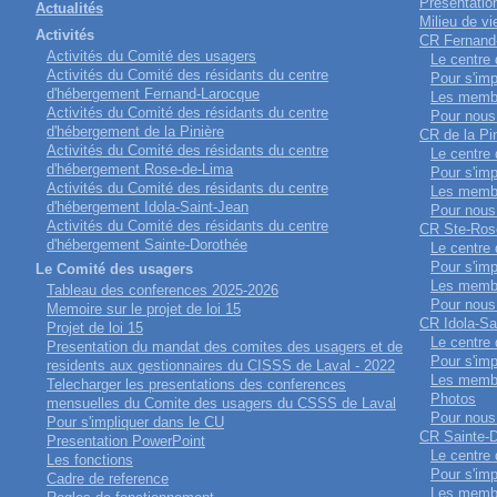
Présentatio
Actualités
Milieu de vi
Activités
CR Fernand
Activités du Comité des usagers
Le centre
Activités du Comité des résidants du centre
Pour s'imp
d'hébergement Fernand-Larocque
Les memb
Activités du Comité des résidants du centre
Pour nous 
d'hébergement de la Pinière
CR de la Pi
Activités du Comité des résidants du centre
Le centre
d'hébergement Rose-de-Lima
Pour s'imp
Activités du Comité des résidants du centre
Les memb
d'hébergement Idola-Saint-Jean
Pour nous 
Activités du Comité des résidants du centre
CR Ste-Ros
d'hébergement Sainte-Dorothée
Le centre
Pour s'imp
Le Comité des usagers
Les memb
Tableau des conferences 2025-2026
Pour nous 
Memoire sur le projet de loi 15
CR Idola-Sa
Projet de loi 15
Le centre
Presentation du mandat des comites des usagers et de
Pour s'imp
residents aux gestionnaires du CISSS de Laval - 2022
Les memb
Telecharger les presentations des conferences
Photos
mensuelles du Comite des usagers du CSSS de Laval
Pour nous 
Pour s'impliquer dans le CU
CR Sainte-
Presentation PowerPoint
Le centre
Les fonctions
Pour s'imp
Cadre de reference
Les memb