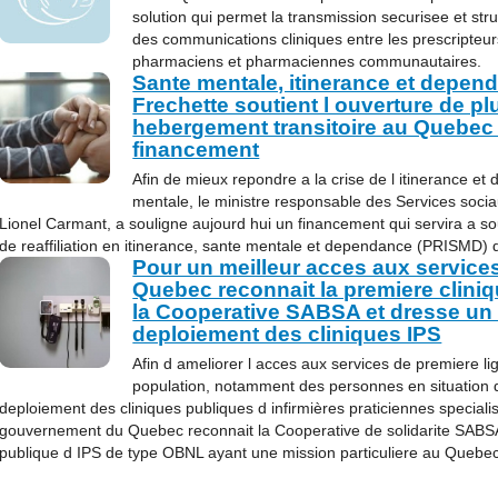
solution qui permet la transmission securisee et st
des communications cliniques entre les prescripteurs
pharmaciens et pharmaciennes communautaires.
Sante mentale, itinerance et depe
Frechette soutient l ouverture de p
hebergement transitoire au Quebec
financement
Afin de mieux repondre a la crise de l itinerance et 
mentale, le ministre responsable des Services sociaux
Lionel Carmant, a souligne aujourd hui un financement qui servira a s
de reaffiliation en itinerance, sante mentale et dependance (PRISMD) 
Pour un meilleur acces aux services
Quebec reconnait la premiere clini
la Cooperative SABSA et dresse un b
deploiement des cliniques IPS
Afin d ameliorer l acces aux services de premiere l
population, notamment des personnes en situation de
deploiement des cliniques publiques d infirmières praticiennes special
gouvernement du Quebec reconnait la Cooperative de solidarite SABS
publique d IPS de type OBNL ayant une mission particuliere au Quebec