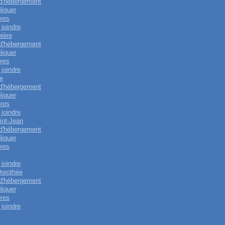
 d'hébergement
liquer
res
joindre
nière
 d'hébergement
liquer
res
joindre
e
 d'hébergement
liquer
res
joindre
int-Jean
 d'hébergement
liquer
res
joindre
Dorothée
 d'hébergement
liquer
res
joindre