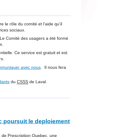
 le rôle du comité et l’aide qu’il
vices sociaux.
s. Le Comité des usagers a été formé
n.
ielle. Ce service est gratuit et est
rs.
muniquer avec nous
. Il nous fera
dants
du
CSSS
de Laval.
 poursuit le deploiement
 de Prescription Quebec, une