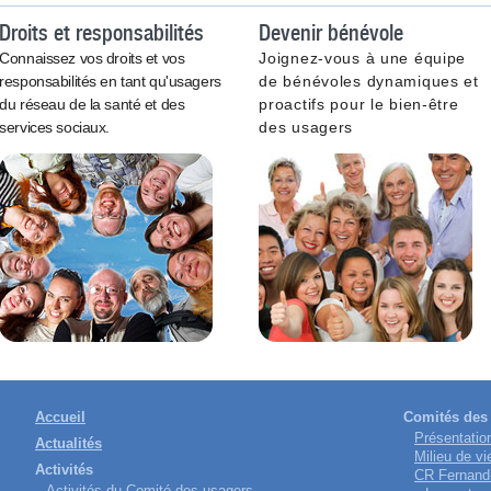
Droits et responsabilités
Devenir bénévole
Connaissez vos droits et vos
Joignez-vous à une équipe
responsabilités en tant qu'usagers
de bénévoles dynamiques et
du réseau de la santé et des
proactifs pour le bien-être
services sociaux.
des usagers
Accueil
Comités des 
Présentatio
Actualités
Milieu de vi
Activités
CR Fernand
Activités du Comité des usagers