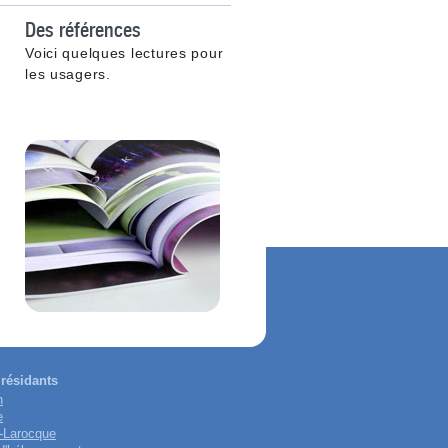
Des références
Voici quelques lectures pour
les usagers.
résidants
n
e
-Larocque