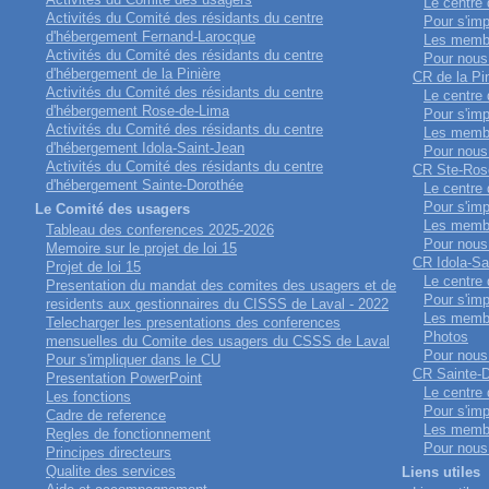
Le centre
Activités du Comité des résidants du centre
Pour s'imp
d'hébergement Fernand-Larocque
Les memb
Activités du Comité des résidants du centre
Pour nous 
d'hébergement de la Pinière
CR de la Pi
Activités du Comité des résidants du centre
Le centre
d'hébergement Rose-de-Lima
Pour s'imp
Activités du Comité des résidants du centre
Les memb
d'hébergement Idola-Saint-Jean
Pour nous 
Activités du Comité des résidants du centre
CR Ste-Ros
d'hébergement Sainte-Dorothée
Le centre
Pour s'imp
Le Comité des usagers
Les memb
Tableau des conferences 2025-2026
Pour nous 
Memoire sur le projet de loi 15
CR Idola-Sa
Projet de loi 15
Le centre
Presentation du mandat des comites des usagers et de
Pour s'imp
residents aux gestionnaires du CISSS de Laval - 2022
Les memb
Telecharger les presentations des conferences
Photos
mensuelles du Comite des usagers du CSSS de Laval
Pour nous 
Pour s'impliquer dans le CU
CR Sainte-
Presentation PowerPoint
Le centre
Les fonctions
Pour s'imp
Cadre de reference
Les memb
Regles de fonctionnement
Pour nous 
Principes directeurs
Qualite des services
Liens utiles