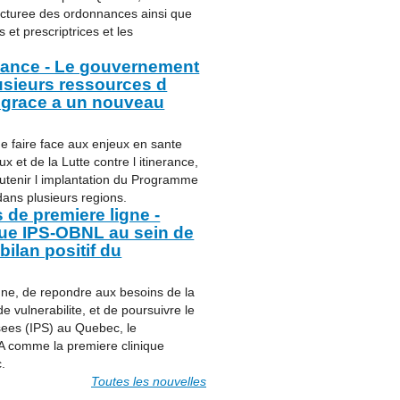
ructuree des ordonnances ainsi que
 et prescriptrices et les
ndance - Le gouvernement
lusieurs ressources d
 grace a un nouveau
de faire face aux enjeux en sante
 et de la Lutte contre l itinerance,
outenir l implantation du Programme
dans plusieurs regions.
 de premiere ligne -
que IPS-OBNL au sein de
ilan positif du
igne, de repondre aux besoins de la
 vulnerabilite, et de poursuivre le
isees (IPS) au Quebec, le
A comme la premiere clinique
.
Toutes les nouvelles