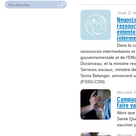
Jeudi 11 
Negocia
ressour
entente
interme
Dans le c
ressources intermediaires et 
gouvernementale et de l'Effi
Duranceau, et la ministre re
Services sociaux, ministre d
Sonia Belanger, annoncent un
(FSSS-CSN).
Mercredi 
Campagn
faire v
Alors que 
Sante Que
vacciner 
Mercredi 