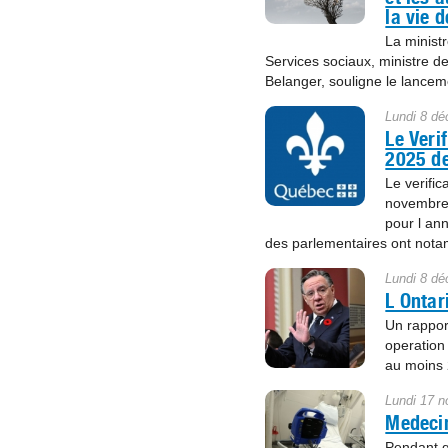
la vie 
La minist
Services sociaux, ministre d
Belanger, souligne le lancem
Lundi 8 d
Le Veri
2025 de
Le verific
novembre 
pour l an
des parlementaires ont nota
Lundi 8 d
L Ontar
Un rapport
operation
au moins 
Lundi 17 
Medecin
Pendant q