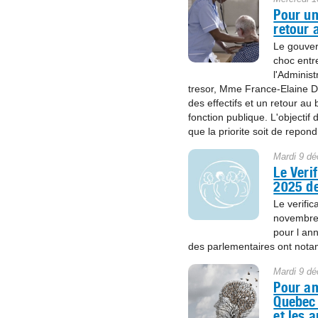
Pour un
retour 
Le gouver
choc entre
l'Administ
tresor, Mme France-Elaine 
des effectifs et un retour au
fonction publique. L'objectif
que la priorite soit de repo
Mardi 9 d
Le Veri
2025 de
Le verific
novembre 
pour l ann
des parlementaires ont nota
Mardi 9 d
Pour am
Quebec 
et les 