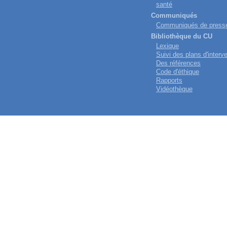
santé
Communiqués
Communiqués de press
Bibliothèque du CU
Lexique
Suivi des plans d'interv
Des références
Code d'éthique
Rapports
Vidéothèque